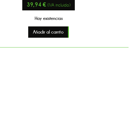
39,94
€
(IVA incluido)
Hay existencias
Añadir al carrito