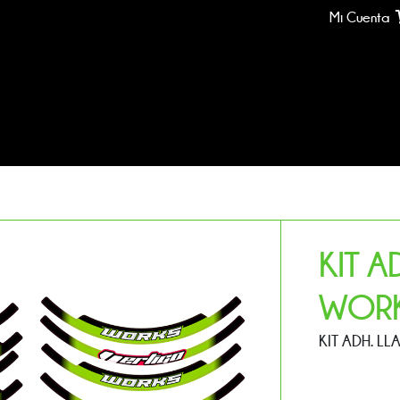
Mi Cuenta
KIT A
WOR
KIT ADH. L