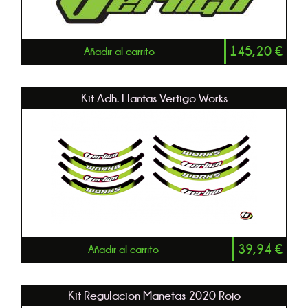
145,20
€
Añadir al carrito
Kit Adh. Llantas Vertigo Works
39,94
€
Añadir al carrito
Kit Regulacion Manetas 2020 Rojo