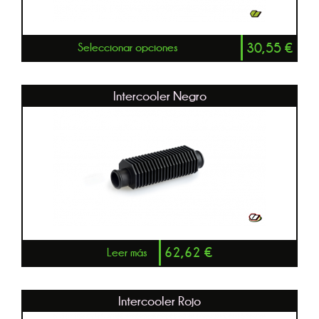
30,55
€
Seleccionar opciones
Intercooler Negro
62,62
€
Leer más
Intercooler Rojo