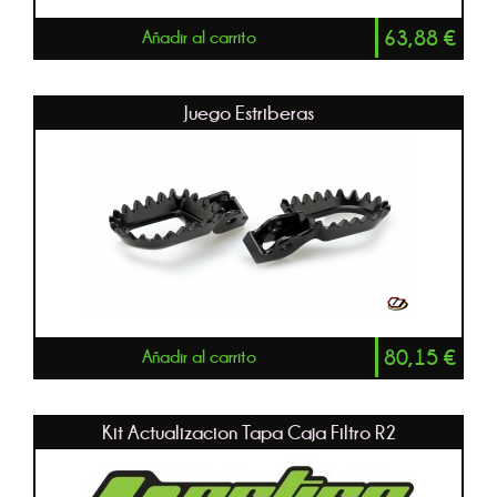
63,88
€
Añadir al carrito
Juego Estriberas
80,15
€
Añadir al carrito
Kit Actualizacion Tapa Caja Filtro R2