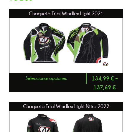
Chaqueta Trial Windlex Light 2021
134,99
€
–
Seleccionar opciones
137,69
€
Chaqueta Trial Windlex Light Nitro 2022