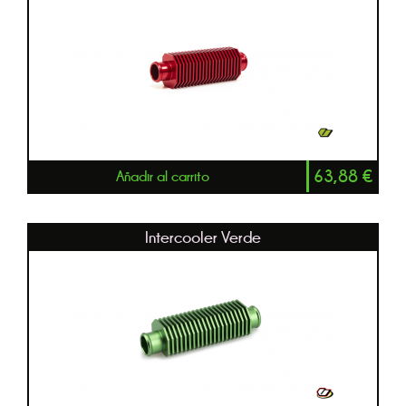
63,88
€
Añadir al carrito
Intercooler Verde