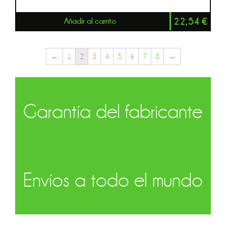
22,54
€
Añadir al carrito
←
1
2
3
4
5
6
7
8
→
Garantía del fabricante
Envíos a todo el mundo