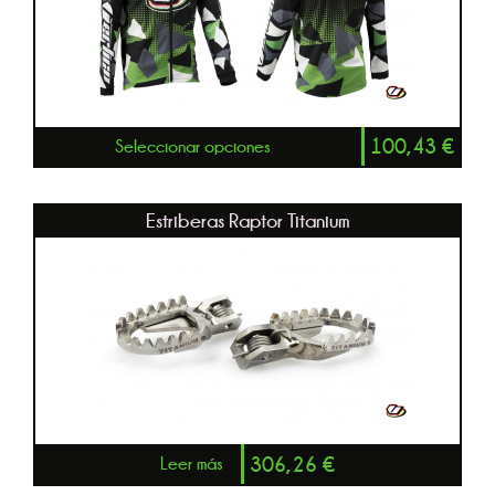
100,43
€
Seleccionar opciones
Estriberas Raptor Titanium
306,26
€
Leer más